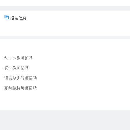
3.招聘范围：面向全国（符合报考条件的港澳台居民在报考时不受户籍
4.报考对象年龄：(1)30周岁及以下（即1994年6月及以后出生）;(2)
报名信息
5.学历要求：高中教师、初中教师岗位须本科及以上学历，并取得学士
6.具有报考学科的教师资格证书。
7.下列人员不得报考：曾因犯罪受过刑事处罚的人员或曾被开除公职
位公开考试中因违纪违规行为被记入考生诚信档案，且记录期限未满的
职）未满5年的，以及法律、政策规定不得聘为事业单位工作人员的其
8.国有单位正式在职人员（含试用期内）报考的，属机关事业单位的
幼儿园教师招聘
后方可报考；属国有企业或其他国有单位的报考者，须征得所在单位
初中教师招聘
报考者不得报考录用后即构成回避关系的岗位。
语言培训教师招聘
三、招聘方式
职教院校教师招聘
本次补充招聘采取笔试和面试相结合的形式，报名者须有参加2025
招聘总成绩满分100分，其中笔试成绩按2025年福建省教师招聘笔试成
若招聘总成绩相同，则按面试成绩排名；若面试成绩也相同，则按笔
笔试成绩合格线为笔试满分值的50％（即满分100分，合格线为50分；
绩及格线为60分，未达合格线不予聘用。
（一）笔试