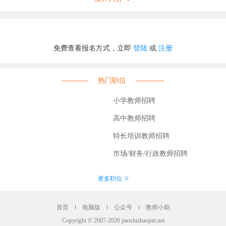
限制）。
研究生毕业35周岁及以下（即1989年6月及以后出生）。
学位。
免费查看报名方式，立即
登陆
或
注册
的人员；尚未解除党纪、政纪处分或正在接受纪律审查的人员；涉嫌违法
人员；现役军人、在读的非应届毕业生以及龙岩市已在编教师；被依法列
热门职位
他情形的人员。
报考者，须征得所在单位及其主管部门同意；未满最低约定服务年限的，
小学教师招聘
和有人事管理权的上一级单位同意后方可报考。
高中教师招聘
特长培训教师招聘
市场/财务/行政教师招聘
年福建省教师招聘笔试统一考试，面试须参加由漳平市教育局统一组织的面
绩的40%计入招聘总成绩；面试成绩按60%计入招聘总成绩。
更多职位
试成绩中的《专业知识》成绩排名；若《专业知识》笔试成绩仍相同，则
满分150分，合格线为75分），未达笔试合格线人员不得进入面试。面试成
首页
电脑版
公众号
教师小助
Copyright © 2007-2026 jiaoshizhaopin.net