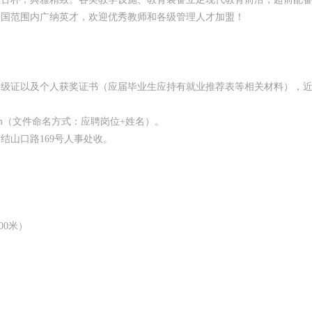
全国范围内广纳英才，欢迎优秀教师和各级管理人才加盟！
等级证以及个人获奖证书（应届毕业生应持有就业推荐表等相关材料），
com（文件命名方式：应聘岗位+姓名）。
山口路169号人事处收。
00米）