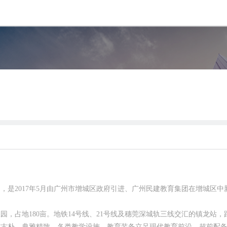
，是2017年5月由广州市增城区政府引进、广州民建教育集团在增城区
，占地180亩。地铁14号线、21号线及穗莞深城轨三线交汇的镇龙站，
重古朴，典雅精致。各类教学设施、教育装备立足现代教育前沿，超前配