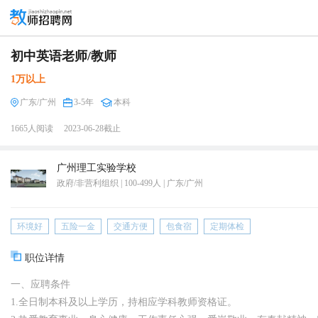
初中英语老师/教师
1万以上
广东/广州
3-5年
本科
1665人阅读
2023-06-28截止
广州理工实验学校
政府/非营利组织 | 100-499人 | 广东/广州
环境好
五险一金
交通方便
包食宿
定期体检
职位详情
一、应聘条件
1.全日制本科及以上学历，持相应学科教师资格证。