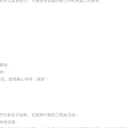
，对学生富有爱心。可接受寄宿制学校工作时间及工作要求。
通知。
0米）
面试，烦请耐心等待，谢谢！
、节日和生日福利、定期举行教职工联欢活动；
读本校优惠；