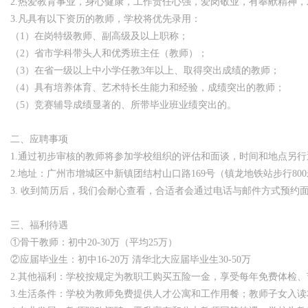
2.热爱教育事业，身心健康，工作责任心强，爱岗敬业，有奉献精神
3.凡具有以下资历的教师，学校将优先录用：
（1）在岗特级教师、副高级及以上职称；
（2）省市学科带头人和优秀班主任（教师）；
（3）在省一级以上中小学任教3年以上、取得突出成绩的教师；
（4）具有培养体育、艺术特长生能力和经验，成绩突出的教师；
（5）竞赛辅导成绩显著的、所带毕业班业绩突出的。
二、应聘事项
1.通过初步审核的教师将参加学校组织的评估和面谈，时间和地点另行
2.地址：广州市增城区中新镇团结村山口路169号（镇龙地铁站步行80
3. 收到简历后，我们会耐心查看，合适者会通过电话与邮件方式预约
三、福利待遇
①骨干教师：初中20-30万（平均25万）
②应届毕业生：初中16-20万 清华北大应届毕业生30-50万
2.其他福利：学校按规定为教职工购买五险一金，享受每年免费体检
3.生活条件：学校为教师免费提供人才公寓和工作用餐；教师子女入