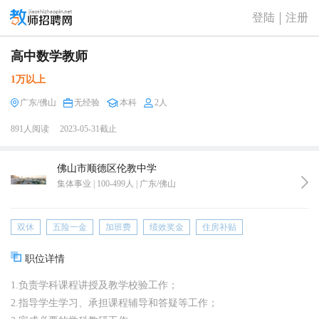
登陆
注册
高中数学教师
1万以上
广东/佛山
无经验
本科
2人
891人阅读
2023-05-31截止
佛山市顺德区伦教中学
集体事业 | 100-499人 | 广东/佛山
双休
五险一金
加班费
绩效奖金
住房补贴
职位详情
1.负责学科课程讲授及教学校验工作；
2.指导学生学习、承担课程辅导和答疑等工作；